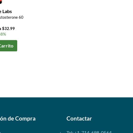
e Labs
stosterone 60
a $32.99
38%
Carrito
ión de Compra
Contactar
o
Tel: +1-714-698-0564