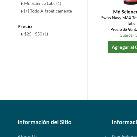
Md Science Labs (1)
[+] Todo Alfabéticamente
Md Scienc
Swiss Navy MAX Te
tabs
Precio
Precio de Vent
$25 - $50 (1)
Guardar 
Agregar al 
Información del Sitio
Informac
About Us
Seguimient