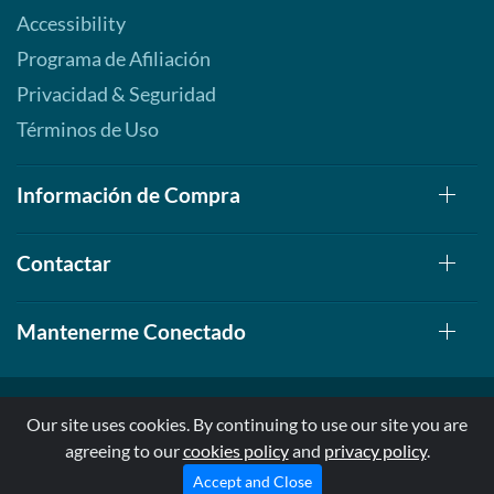
Accessibility
Programa de Afiliación
Privacidad & Seguridad
Términos de Uso
Información de Compra
Contactar
Mantenerme Conectado
Our site uses cookies. By continuing to use our site you are
agreeing to our
cookies policy
and
privacy policy
.
© 1999-2026, AllStarHealth.com | All Rights Reserved
* Estas declaraciones no han sido evaluadas por la FDA
Accept and Close