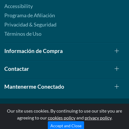
Accessibility
Programa de Afiliación
Privacidad & Seguridad
Términos de Uso
Información de Compra
Contactar
Mantenerme Conectado
Our site uses cookies. By continuing to use our site you are
agreeing to our
cookies policy
and
privacy policy
.
© 1999-2026, AllStarHealth.com | All Rights Reserved
* Estas declaraciones no han sido evaluadas por la FDA
Accept and Close