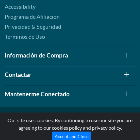
Accessibility
Programa de Afiliación
Privacidad & Seguridad
Términos de Uso
Información de Compra
Contactar
Mantenerme Conectado
Our site uses cookies. By continuing to use our site you are
agreeing to our
cookies policy
and
privacy policy
.
© 1999-2026, AllStarHealth.com | All Rights Reserved
* Estas declaraciones no han sido evaluadas por la FDA
Accept and Close