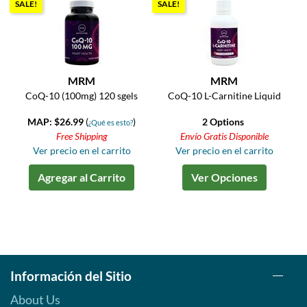
SALE!
SALE!
MRM
MRM
CoQ-10 (100mg) 120 sgels
CoQ-10 L-Carnitine Liquid
MAP: $26.99
(
)
2 Options
¿Qué es esto?
Free Shipping
Envío Gratis Disponible
Ver precio en el carrito
Ver precio en el carrito
Agregar al Carrito
Ver Opciones
Información del Sitio
About Us