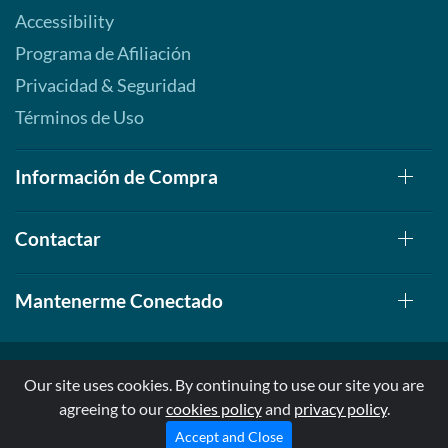
Accessibility
Programa de Afiliación
Privacidad & Seguridad
Términos de Uso
Información de Compra
Contactar
Mantenerme Conectado
Our site uses cookies. By continuing to use our site you are
agreeing to our
cookies policy
and
privacy policy
.
© 1999-2026, AllStarHealth.com | All Rights Reserved
* Estas declaraciones no han sido evaluadas por la FDA
Accept and Close