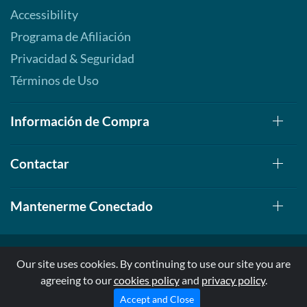
Accessibility
Programa de Afiliación
Privacidad & Seguridad
Términos de Uso
Información de Compra
Contactar
Mantenerme Conectado
Our site uses cookies. By continuing to use our site you are
agreeing to our
cookies policy
and
privacy policy
.
© 1999-2026, AllStarHealth.com | All Rights Reserved
* Estas declaraciones no han sido evaluadas por la FDA
Accept and Close