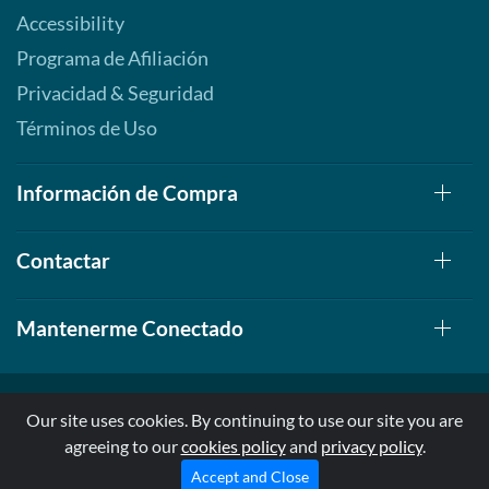
Accessibility
Programa de Afiliación
Privacidad & Seguridad
Términos de Uso
Información de Compra
Contactar
Mantenerme Conectado
Our site uses cookies. By continuing to use our site you are
agreeing to our
cookies policy
and
privacy policy
.
© 1999-2026, AllStarHealth.com | All Rights Reserved
* Estas declaraciones no han sido evaluadas por la FDA
Accept and Close