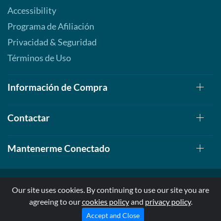
Accessibility
Programa de Afiliación
Privacidad & Seguridad
Términos de Uso
Información de Compra
Contactar
Mantenerme Conectado
Our site uses cookies. By continuing to use our site you are
agreeing to our
cookies policy
and
privacy policy
.
© 1999-2026, AllStarHealth.com | All Rights Reserved
* Estas declaraciones no han sido evaluadas por la FDA
Accept and Close