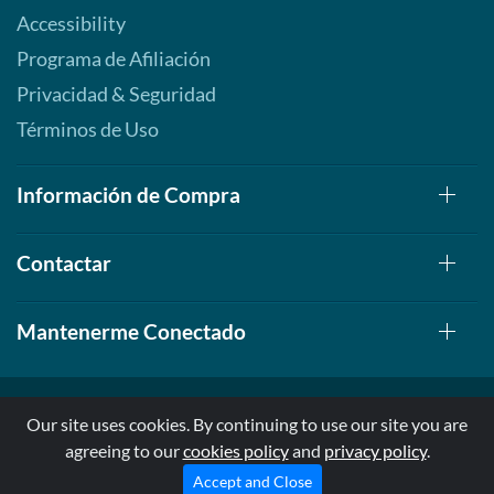
Accessibility
Programa de Afiliación
Privacidad & Seguridad
Términos de Uso
Información de Compra
Contactar
Mantenerme Conectado
Our site uses cookies. By continuing to use our site you are
agreeing to our
cookies policy
and
privacy policy
.
© 1999-2026, AllStarHealth.com | All Rights Reserved
* Estas declaraciones no han sido evaluadas por la FDA
Accept and Close