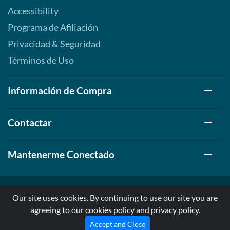
Accessibility
Programa de Afiliación
Privacidad & Seguridad
Términos de Uso
Información de Compra
Contactar
Mantenerme Conectado
Our site uses cookies. By continuing to use our site you are
agreeing to our
cookies policy
and
privacy policy
.
© 1999-2026, AllStarHealth.com | All Rights Reserved
* Estas declaraciones no han sido evaluadas por la FDA
Accept and Close