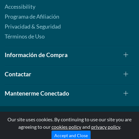
Accessibility
Programa de Afiliación
Privacidad & Seguridad
Términos de Uso
Información de Compra
Contactar
Mantenerme Conectado
Our site uses cookies. By continuing to use our site you are
agreeing to our
cookies policy
and
privacy policy
.
© 1999-2026, AllStarHealth.com | All Rights Reserved
* Estas declaraciones no han sido evaluadas por la FDA
Accept and Close