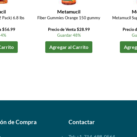
cil
Metamucil
Me
 Pack) 6.8 lbs
Fiber Gummies Orange 150 gummy
Metamucil Sug
a $56.99
Precio de Venta $28.99
Precio 
44%
Guardar 48%
Gu
Carrito
Agregar al Carrito
Agrega
ión de Compra
Contactar
o
Tel: +1-714-698-0564