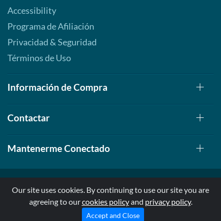
Accessibility
Programa de Afiliación
Privacidad & Seguridad
Términos de Uso
Información de Compra
Contactar
Mantenerme Conectado
Our site uses cookies. By continuing to use our site you are
agreeing to our
cookies policy
and
privacy policy
.
© 1999-2026, AllStarHealth.com | All Rights Reserved
* Estas declaraciones no han sido evaluadas por la FDA
Accept and Close