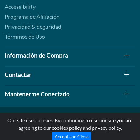
Accessibility
Programa de Afiliación
Privacidad & Seguridad
Términos de Uso
Información de Compra
Contactar
Mantenerme Conectado
Our site uses cookies. By continuing to use our site you are
agreeing to our
cookies policy
and
privacy policy
.
© 1999-2026, AllStarHealth.com | All Rights Reserved
* Estas declaraciones no han sido evaluadas por la FDA
Accept and Close