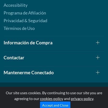
Accessibility
Programa de Afiliación
Privacidad & Seguridad
Términos de Uso
Información de Compra
Contactar
Mantenerme Conectado
Our site uses cookies. By continuing to use our site you are
agreeing to our
cookies policy
and
privacy policy
.
© 1999-2026, AllStarHealth.com | All Rights Reserved
* Estas declaraciones no han sido evaluadas por la FDA
Accept and Close