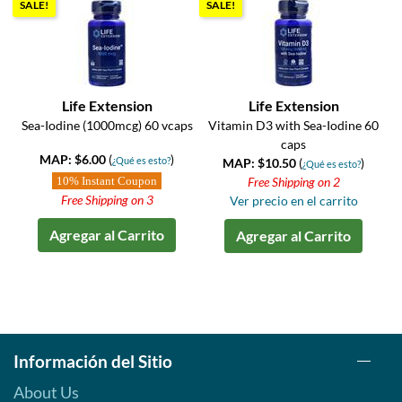
SALE!
SALE!
Life Extension
Life Extension
Sea-Iodine (1000mcg) 60 vcaps
Vitamin D3 with Sea-Iodine 60
caps
MAP: $6.00
(
)
¿Qué es esto?
MAP: $10.50
(
)
¿Qué es esto?
10% Instant Coupon
Free Shipping on 2
Free Shipping on 3
Ver precio en el carrito
Agregar al Carrito
Agregar al Carrito
Información del Sitio
About Us