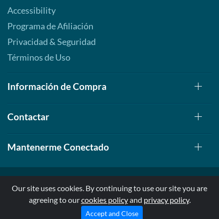
Accessibility
Programa de Afiliación
Privacidad & Seguridad
Términos de Uso
Información de Compra
Contactar
Mantenerme Conectado
Our site uses cookies. By continuing to use our site you are
agreeing to our
cookies policy
and
privacy policy
.
© 1999-2026, AllStarHealth.com | All Rights Reserved
* Estas declaraciones no han sido evaluadas por la FDA
Accept and Close