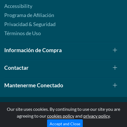
Accessibility
Programa de Afiliación
Privacidad & Seguridad
Términos de Uso
Información de Compra
Contactar
Mantenerme Conectado
Our site uses cookies. By continuing to use our site you are
agreeing to our
cookies policy
and
privacy policy
.
© 1999-2026, AllStarHealth.com | All Rights Reserved
* Estas declaraciones no han sido evaluadas por la FDA
Accept and Close