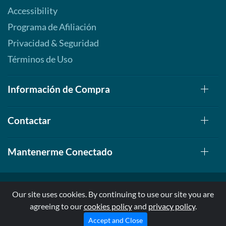
Accessibility
Programa de Afiliación
Privacidad & Seguridad
Términos de Uso
Información de Compra
Contactar
Mantenerme Conectado
Our site uses cookies. By continuing to use our site you are
agreeing to our
cookies policy
and
privacy policy
.
© 1999-2026, AllStarHealth.com | All Rights Reserved
* Estas declaraciones no han sido evaluadas por la FDA
Accept and Close