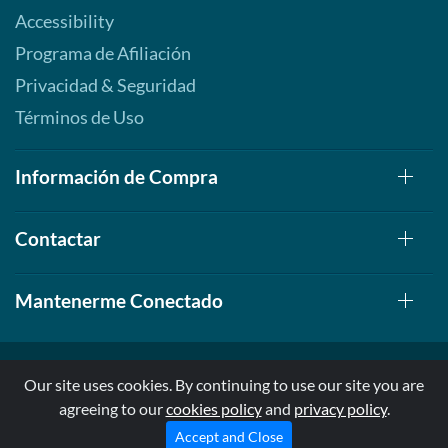
Accessibility
Programa de Afiliación
Privacidad & Seguridad
Términos de Uso
Información de Compra
Contactar
Mantenerme Conectado
Our site uses cookies. By continuing to use our site you are
agreeing to our
cookies policy
and
privacy policy
.
© 1999-2026, AllStarHealth.com | All Rights Reserved
* Estas declaraciones no han sido evaluadas por la FDA
Accept and Close