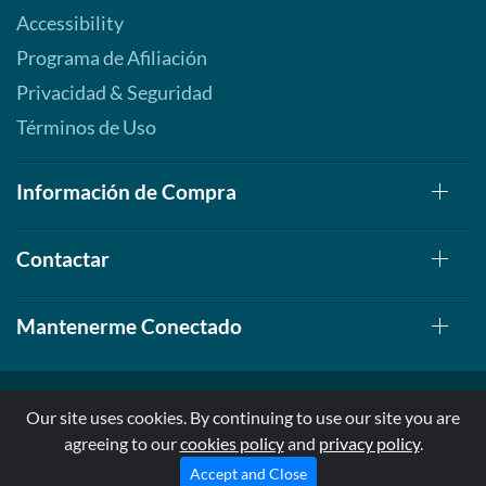
Accessibility
Programa de Afiliación
Privacidad & Seguridad
Términos de Uso
Información de Compra
Contactar
Mantenerme Conectado
Our site uses cookies. By continuing to use our site you are
agreeing to our
cookies policy
and
privacy policy
.
© 1999-2026, AllStarHealth.com | All Rights Reserved
* Estas declaraciones no han sido evaluadas por la FDA
Accept and Close