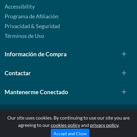
Accessibility
Programa de Afiliación
Privacidad & Seguridad
Términos de Uso
Información de Compra
Contactar
Mantenerme Conectado
Our site uses cookies. By continuing to use our site you are
agreeing to our
cookies policy
and
privacy policy
.
© 1999-2026, AllStarHealth.com | All Rights Reserved
* Estas declaraciones no han sido evaluadas por la FDA
Accept and Close