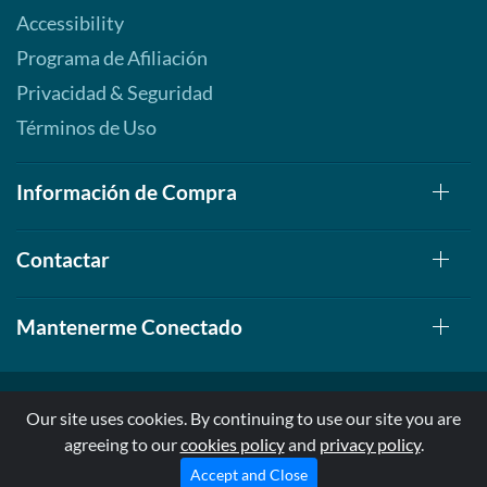
Accessibility
Programa de Afiliación
Privacidad & Seguridad
Términos de Uso
Información de Compra
Contactar
Mantenerme Conectado
Our site uses cookies. By continuing to use our site you are
agreeing to our
cookies policy
and
privacy policy
.
© 1999-2026, AllStarHealth.com | All Rights Reserved
* Estas declaraciones no han sido evaluadas por la FDA
Accept and Close