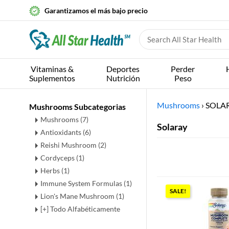
Garantizamos el más bajo precio
Vitaminas &
Deportes
Perder
Suplementos
Nutrición
Peso
Mushrooms
›
SOLA
Mushrooms Subcategorias
Mushrooms
(7)
Solaray
Antioxidants
(6)
Reishi Mushroom
(2)
Cordyceps
(1)
Herbs
(1)
Immune System Formulas
(1)
SALE!
Lion's Mane Mushroom
(1)
[+] Todo Alfabéticamente