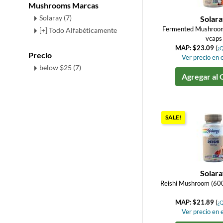
Mushrooms Marcas
Solaray (7)
Solar
Fermented Mushroo
[+] Todo Alfabéticamente
vcaps
MAP: $23.09
(
¿Q
Precio
Ver precio en e
below $25 (7)
Agregar al 
SALE!
Solar
Reishi Mushroom (60
MAP: $21.89
(
¿Q
Ver precio en e