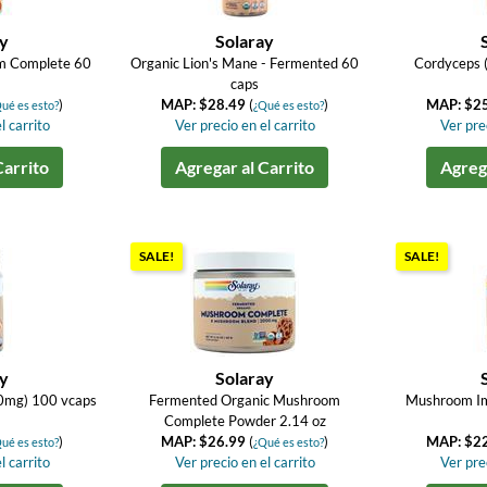
ay
Solaray
m Complete 60
Organic Lion's Mane - Fermented 60
Cordyceps 
caps
)
MAP: $28.49
(
)
MAP: $2
ué es esto?
¿Qué es esto?
l carrito
Ver precio en el carrito
Ver prec
Carrito
Agregar al Carrito
Agrega
SALE!
SALE!
ay
Solaray
0mg) 100 vcaps
Fermented Organic Mushroom
Mushroom I
Complete Powder 2.14 oz
)
MAP: $26.99
(
)
MAP: $2
ué es esto?
¿Qué es esto?
l carrito
Ver precio en el carrito
Ver prec