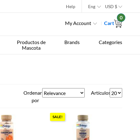
Help
Eng
USD
$
0
My Account
Cart
Productos de
Brands
Categories
Mascota
Ordenar
Artículos
por
SALE!