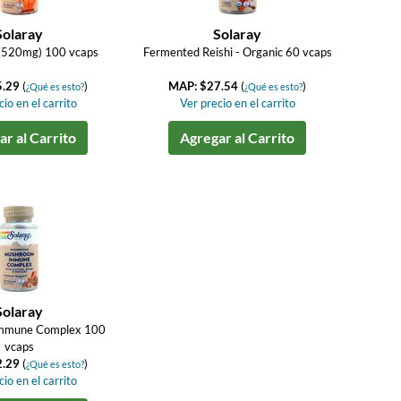
Solaray
Solaray
(520mg) 100 vcaps
Fermented Reishi - Organic 60 vcaps
5.29
(
)
MAP: $27.54
(
)
¿Qué es esto?
¿Qué es esto?
io en el carrito
Ver precio en el carrito
r al Carrito
Agregar al Carrito
Solaray
mmune Complex 100
vcaps
2.29
(
)
¿Qué es esto?
io en el carrito