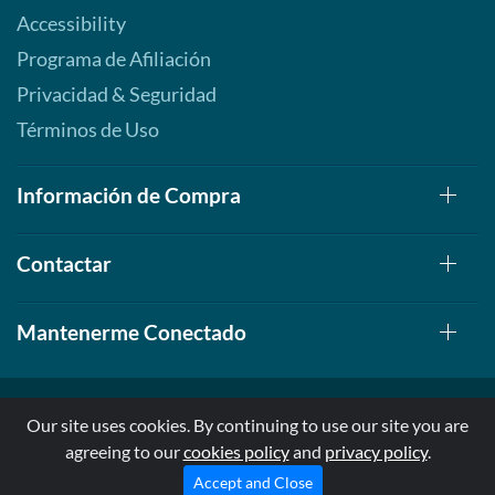
Accessibility
Programa de Afiliación
Privacidad & Seguridad
Términos de Uso
Información de Compra
Contactar
Mantenerme Conectado
Our site uses cookies. By continuing to use our site you are
agreeing to our
cookies policy
and
privacy policy
.
© 1999-2026, AllStarHealth.com | All Rights Reserved
* Estas declaraciones no han sido evaluadas por la FDA
Accept and Close