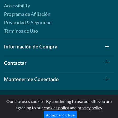
Accessibility
Programa de Afiliación
Privacidad & Seguridad
Términos de Uso
Información de Compra
Contactar
Mantenerme Conectado
Our site uses cookies. By continuing to use our site you are
agreeing to our
cookies policy
and
privacy policy
.
© 1999-2026, AllStarHealth.com | All Rights Reserved
* Estas declaraciones no han sido evaluadas por la FDA
Accept and Close