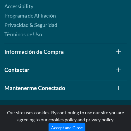
Accessibility
Programa de Afiliación
Privacidad & Seguridad
Términos de Uso
Información de Compra
Contactar
Mantenerme Conectado
Our site uses cookies. By continuing to use our site you are
agreeing to our
cookies policy
and
privacy policy
.
© 1999-2026, AllStarHealth.com | All Rights Reserved
* Estas declaraciones no han sido evaluadas por la FDA
Accept and Close