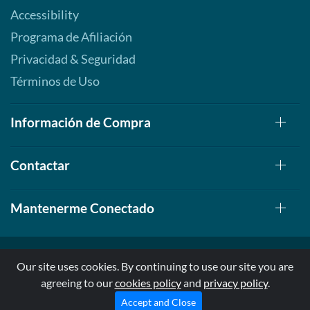
Accessibility
Programa de Afiliación
Privacidad & Seguridad
Términos de Uso
Información de Compra
Contactar
Mantenerme Conectado
Our site uses cookies. By continuing to use our site you are
agreeing to our
cookies policy
and
privacy policy
.
© 1999-2026, AllStarHealth.com | All Rights Reserved
* Estas declaraciones no han sido evaluadas por la FDA
Accept and Close