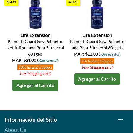
SALE!
SALE!
Life Extension
Life Extension
PalmettoGuard Saw Palmetto,
PalmettoGuard Saw Palmetto
Nettle Root and Beta-Sitosterol
and Beta-Sitosterol 30 sgels
60 sgels
MAP: $12.00
(
)
¿Qué es esto?
MAP: $21.00
(
)
¿Qué es esto?
7% Instant Coupon
Free Shipping on 3
33% Instant Coupon
Free Shipping on 3
Agregar al Carrito
Agregar al Carrito
Información del Sitio
About Us