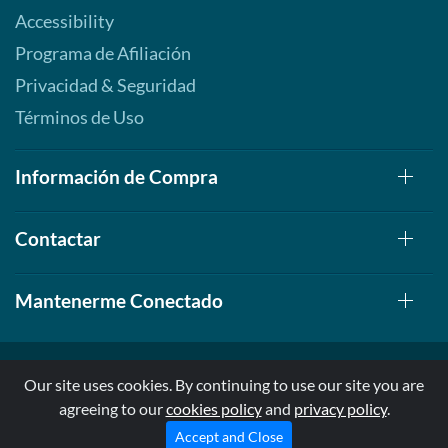
Accessibility
Programa de Afiliación
Privacidad & Seguridad
Términos de Uso
Información de Compra
Contactar
Mantenerme Conectado
Our site uses cookies. By continuing to use our site you are
agreeing to our
cookies policy
and
privacy policy
.
© 1999-2026, AllStarHealth.com | All Rights Reserved
* Estas declaraciones no han sido evaluadas por la FDA
Accept and Close