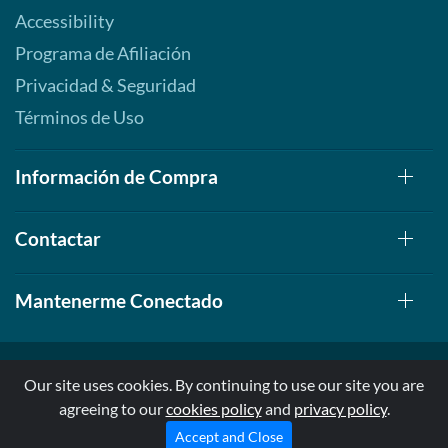
Accessibility
Programa de Afiliación
Privacidad & Seguridad
Términos de Uso
Información de Compra
Contactar
Mantenerme Conectado
Our site uses cookies. By continuing to use our site you are
agreeing to our
cookies policy
and
privacy policy
.
© 1999-2026, AllStarHealth.com | All Rights Reserved
* Estas declaraciones no han sido evaluadas por la FDA
Accept and Close