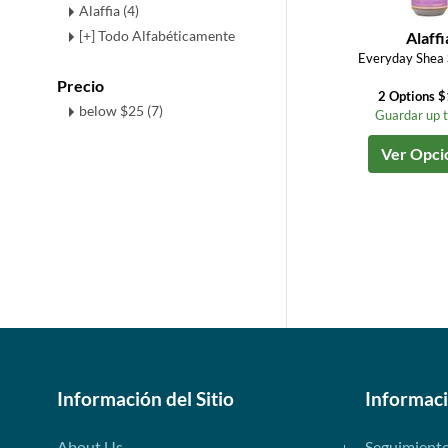
Alaffia (4)
[+] Todo Alfabéticamente
Alaffi
Everyday Shea
Precio
2 Options 
below $25 (7)
Guardar up 
Ver Opci
Información del Sitio
Informac
About Us
Seguimient