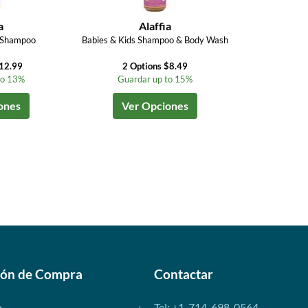
a
Alaffia
 Shampoo
Babies & Kids Shampoo & Body Wash
$12.99
2 Options $8.49
to 13%
Guardar up to 15%
ones
Ver Opciones
ión de Compra
Contactar
o
Tel: +1-714-698-0564