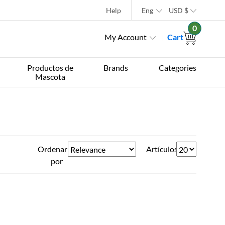
Help
Eng
USD
$
0
My Account
Cart
Productos de
Brands
Categories
Mascota
Ordenar
Artículos
por