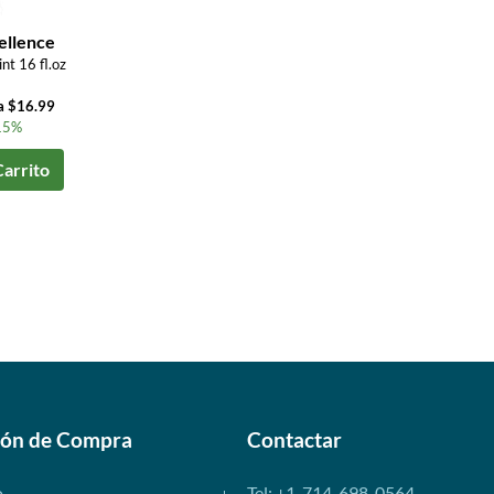
ellence
t 16 fl.oz
a $16.99
15%
Carrito
ión de Compra
Contactar
o
Tel: +1-714-698-0564