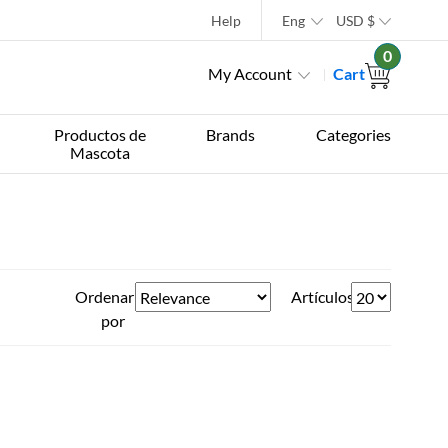
Help
Eng
USD
$
0
My Account
Cart
Productos de
Brands
Categories
Mascota
Ordenar
Artículos
por