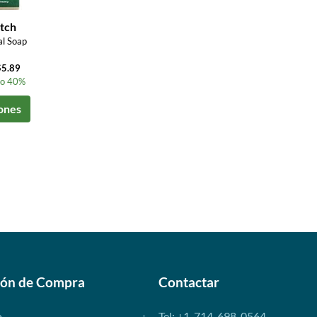
tch
l Soap
$5.89
to 40%
ones
ión de Compra
Contactar
o
Tel: +1-714-698-0564