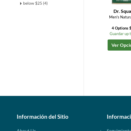
below $25 (4)
Dr. Squa
Men's Natura
4 Options 
Guardar up 
Ver Opci
Información del Sitio
Informac
About Us
Seguimient