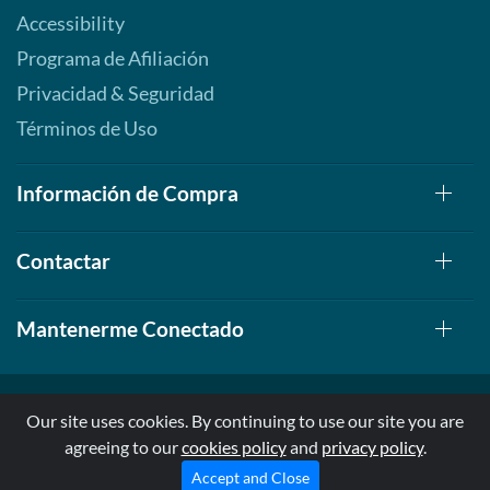
Accessibility
Programa de Afiliación
Privacidad & Seguridad
Términos de Uso
Información de Compra
Contactar
Mantenerme Conectado
Our site uses cookies. By continuing to use our site you are
agreeing to our
cookies policy
and
privacy policy
.
© 1999-2026, AllStarHealth.com | All Rights Reserved
* Estas declaraciones no han sido evaluadas por la FDA
Accept and Close