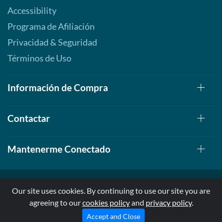
Accessibility
Programa de Afiliación
Privacidad & Seguridad
Términos de Uso
Información de Compra
Contactar
Mantenerme Conectado
Our site uses cookies. By continuing to use our site you are
agreeing to our
cookies policy
and
privacy policy
.
© 1999-2026, AllStarHealth.com | All Rights Reserved
* Estas declaraciones no han sido evaluadas por la FDA
Accept and Close