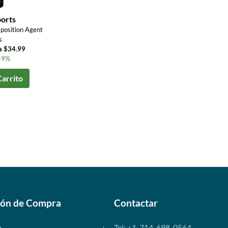
ports
position Agent
s
a $34.99
49%
Carrito
ión de Compra
Contactar
o
Tel: +1-714-698-0564