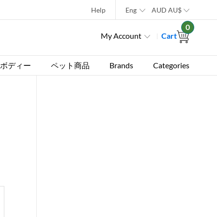
Help
Eng
AUD
AU$
0
My Account
Cart
ボディー
ペット商品
Brands
Categories