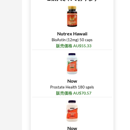
Nutrex Hawaii
BioAstin (12mg) 50 caps
販売価格 AU$55.33
Now
Prostate Health 180 sgels
販売価格 AU$70.57
Now