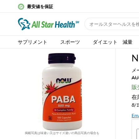
最安値を保証
サプリメント
スポーツ
ダイエット 減量
N
メ
AU
販売
在
8/
Ema
掲載写真は味違い又はサイズ違いの商品写真の場合も