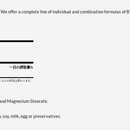
 We offer a complete line of individual and combination formulas of B
一日の摂取量%
てこちらの目安は変わります。
ca and Magnesium Stearate.
, soy, milk, egg or preservatives.