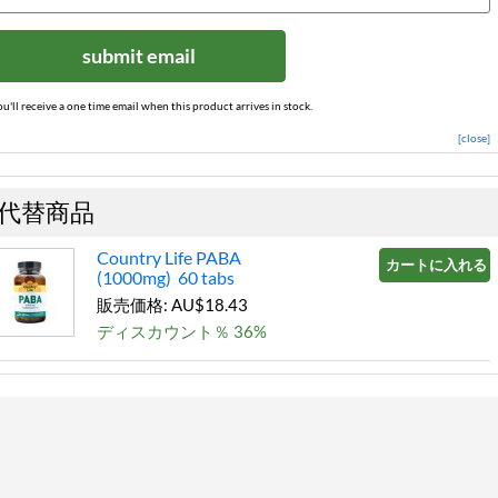
submit email
ou'll receive a one time email when this product arrives in stock.
[close]
代替商品
Country Life PABA
カートに入れる »
(1000mg) 60 tabs
販売価格: AU$18.43
ディスカウント％ 36%