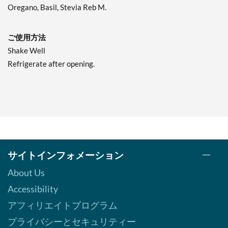
Oregano, Basil, Stevia Reb M.
Sun Dried Tomato
Vinaigrette 12 fl.oz
ご使用方法
販売価格: AU$7.04
ディスカウント％ 38%
Shake Well
Refrigerate after opening.
カートに入れる »
Thousand Island 12 fl.oz
販売価格: AU$7.04
ディスカウント％ 38%
カートに入れる »
Thousand Island
サイトインフォメーション
ORIGINAL 12 fl.oz
販売価格: AU$6.34
About Us
SALE!
Accessibility
ディスカウント％ 44%
アフィリエイトプログラム
カートに入れる »
プライバシーとセキュリティー
Zesty Italian 12 fl.oz