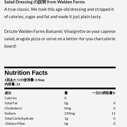
Salad Dressing の説明 from Walden Farms
12 fl.oz
A true classic. We took this age-old dressing and stripped it
販売価格: AU$5.63
SALE!
of calories, sugar and fat and made it just plain tasty.
ディスカウント％ 51%
Drizzle Walden Farms Balsamic Vinaigrette on your caprese
カートに入れる »
salad, arugula pizza or serve on a better-for-you charcuterie
Garlic & Herb Vinaigrette
board!
12 fl.oz
販売価格: AU$7.04
ディスカウント％ 38%
Nutrition Facts
カートに入れる »
1回あたりの使用量: 2 tbsp
Honey Balsamic
内容量: 12
Vinaigrette 12 fl.oz
成分
量
一日の摂取量%
販売価格: AU$7.04
Calories
0
ディスカウント％ 38%
Total Fat
0g
0
Cholesterol
0mg
0
カートに入れる »
Sodium
250mg
11
Total Carbohydrate
1g
0
Honey Dijon 12 fl.oz
-Dietary Fiber
0g
0