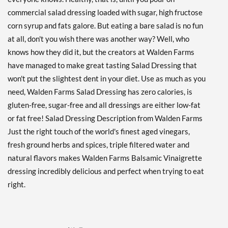
ディスカウント％ 38%
commercial salad dressing loaded with sugar, high fructose
カートに入れる »
corn syrup and fats galore. But eating a bare salad is no fun
at all, don't you wish there was another way? Well, who
Chipotle Ranch 12 fl.oz
knows how they did it, but the creators at Walden Farms
販売価格: AU$7.04
have managed to make great tasting Salad Dressing that
ディスカウント％ 38%
won't put the slightest dent in your diet. Use as much as you
カートに入れる »
need, Walden Farms Salad Dressing has zero calories, is
Creamy Bac'N 12 fl.oz
gluten-free, sugar-free and all dressings are either low-fat
販売価格: AU$7.04
or fat free! Salad Dressing Description from Walden Farms
ディスカウント％ 38%
Just the right touch of the world's finest aged vinegars,
fresh ground herbs and spices, triple filtered water and
カートに入れる »
natural flavors makes Walden Farms Balsamic Vinaigrette
French 12 fl.oz
dressing incredibly delicious and perfect when trying to eat
販売価格: AU$7.04
right.
ディスカウント％ 38%
カートに入れる »
French USE BY 10/22/26