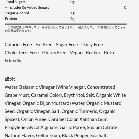
販売価格: AU$7.04
-Total Sugars
0g
--Includes 0g Added Sugars
0
ディスカウント％ 38%
-Sugar Alcohol
1g
Protein
0g
カートに入れる »
一日の摂取量は2000カロリーを目安になっております。 個人のカロリー摂取量によってこちら
Italian 12 fl.oz
の目安は変わります。
販売価格: AU$7.04
Calories Free - Fat Free - Sugar Free - Dairy Free -
ディスカウント％ 38%
Cholesterol Free - Gluten Free - Vegan - Kosher - Keto
カートに入れる »
Friendly
Pear & White Balsamic
Vinaigrette 12 fl.oz
成分:
販売価格: AU$7.04
Water, Balsamic Vinegar (Wine Vinegar, Concentrated
ディスカウント％ 38%
Grape Must, Caramel Color), Erythritol, Salt, Organic White
カートに入れる »
Vinegar, Organic Dijon Mustard (Water, Organic Mustard
Russian 12 fl.oz
Seed, Organic Vinegar, Salt, Organic Turmeric, Organic
販売価格: AU$7.04
Spices), Onion Puree, Caramel Color, Xanthan Gum,
ディスカウント％ 38%
Propylene Glycol Alginate, Garlic Puree, Sodium Citrate,
Natural Flavor, Gellan Gum, Black Pepper, Sea Salt,
カートに入れる »