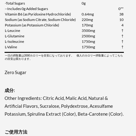
-Total Sugars
0g
カートに入れる »
--Includes 0g Added Sugars
0**
Vitamin B6 (as Pyridoxine Hydrochloride)
0.64mg
38
Mango Madness 1215
Sodium (as Sodium Citrate, Sodium Chloride)
220mg
10
grams
Potassium (as Potassium Chloride)
170mg
4
販売価格: AU$80.20
L-Leucine
3500mg
†
L-Glutamine
2500mg
†
ディスカウント％ 39%
L-Isoleucine
1750mg
†
L-Valine
1750mg
†
カートに入れる »
一日の摂取量は2000カロリーを目安になっております。 個人のカロリー摂取量によってこちら
Strawberry Kiwi Splash
の目安は変わります。
1197 grams
Zero Sugar
販売価格: AU$80.20
ディスカウント％ 39%
成分:
カートに入れる »
Other Ingredients: Citric Acid, Malic Acid, Natural &
Tropic Thunder 1233
Artificial Flavors, Sucralose, Polydextrose, Acesulfame
grams
Potassium, Spirulina Extract (Color), Beta-Carotene (Color).
販売価格: AU$80.20
ディスカウント％ 39%
ご使用方法
カートに入れる »