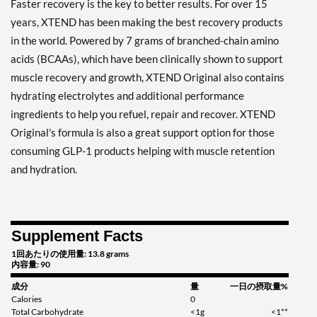
Faster recovery is the key to better results. For over 15
ディスカウント％ 32%
years, XTEND has been making the best recovery products
カートに入れる »
in the world. Powered by 7 grams of branched-chain amino
Knockout Fruit Punch
acids (BCAAs), which have been clinically shown to support
1197 grams
muscle recovery and growth, XTEND Original also contains
販売価格: AU$80.20
hydrating electrolytes and additional performance
ディスカウント％ 39%
ingredients to help you refuel, repair and recover. XTEND
カートに入れる »
Original's formula is also a great support option for those
Knockout Fruit Punch
consuming GLP-1 products helping with muscle retention
ORIGINAL 390 grams
and hydration.
販売価格: AU$32.90
SALE!
ディスカウント％ 39%
Supplement Facts
カートに入れる »
1回あたりの使用量: 13.8 grams
Lemon Lime Squeeze 414
内容量: 90
grams
成分
量
一日の摂取量%
販売価格: AU$36.56
Calories
0
ディスカウント％ 32%
Total Carbohydrate
<1g
<1**