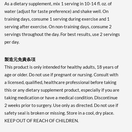
As a dietary supplement, mix 1 serving in 10-14 fl. oz. of
Watermelon Explosion
water (adjust for taste preference) and shake well. On
1143 grams
training days, consume 1 serving during exercise and 1
販売価格: AU$80.20
ディスカウント％ 39%
serving after exercise. On non-training days, consume 2
servings throughout the day. For best results, use 2 servings
カートに入れる »
per day.
Freedom Ice 405 grams
販売価格: AU$36.56
製造元免責条項
ディスカウント％ 32%
This product is only intended for healthy adults, 18 years of
Out of stock
Expected 8/10/2026
age or older. Do not use if pregnant or nursing. Consult with
Email me when available
a licensed, qualified, healthcare professional before taking
this or any dietary supplement product, especially if you are
taking medication or have a medical condition. Discontinue
2 weeks prior to surgery. Use only as directed. Do not use if
safety seal is broken or missing. Store in a cool, dry place.
KEEP OUT OF REACH OF CHILDREN.