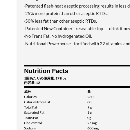
-Patented flash-heat aseptic processing results in less 
-25% more protein than other aseptic RTDs.
-50% less fat than other aseptic RTDs.
-Patented New Container - resealable top --- drink it no
-No Trans Fat. No hydrogenated Oil.
-Nutritional Powerhouse - fortified with 22 vitamins an
Nutrition Facts
1回あたりの使用量: 17 fl oz
内容量: 12
成分
量
Calories
280
Calories from Fat
80
Total Fat
9 g
Saturated Fat
1 g
Trans Fat
0g
Cholesterol
25 mg
Sodium
600 mg