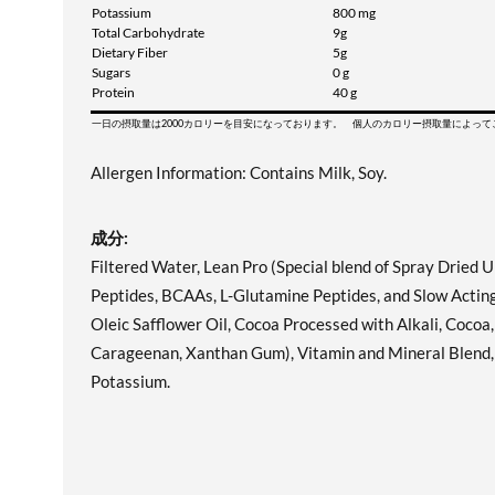
Potassium
800 mg
Total Carbohydrate
9g
Dietary Fiber
5g
Sugars
0 g
Protein
40 g
一日の摂取量は2000カロリーを目安になっております。 個人のカロリー摂取量によっ
Allergen Information: Contains Milk, Soy.
成分:
Filtered Water, Lean Pro (Special blend of Spray Dried U
Peptides, BCAAs, L-Glutamine Peptides, and Slow Actin
Oleic Safflower Oil, Cocoa Processed with Alkali, Cocoa,
Carageenan, Xanthan Gum), Vitamin and Mineral Blend, Na
Potassium.