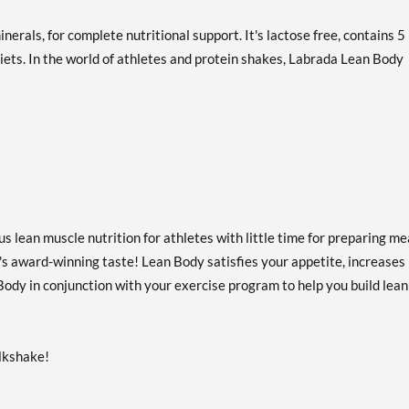
Cookies & Cream USE BY
カートに入れる »
11/6/26 12 pack
nerals, for complete nutritional support. It's lactose free, contains 5
販売価格: AU$56.46
 diets. In the world of athletes and protein shakes, Labrada Lean Body
SALE!
ディスカウント％ 47%
Mint Chocolate 12 pack
カートに入れる »
販売価格: AU$70.57
ディスカウント％ 33%
Mint Chocolate USE BY
カートに入れる »
9/4/26 12 cans
 lean muscle nutrition for athletes with little time for preparing me
販売価格: AU$36.69
SALE!
's award-winning taste! Lean Body satisfies your appetite, increases
ディスカウント％ 65%
Body in conjunction with your exercise program to help you build lean
Orange Creamsicle 12 pack
カートに入れる »
販売価格: AU$70.57
ilkshake!
ディスカウント％ 33%
Pina Colada 12 pack
カートに入れる »