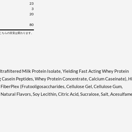
23
3
20
80
てこちらの目安は変わります。
ltrafiltered Milk Protein Isolate, Yielding Fast Acting Whey Protein
g Casein Peptides, Whey Protein Concentrate, Calcium Caseinate), H
 FiberPlex (Frutooligosaccharides, Cellulose Gel, Cellulose Gum,
tural Flavors, Soy Lecithin, Citric Acid, Sucralose, Salt, Acesulfam