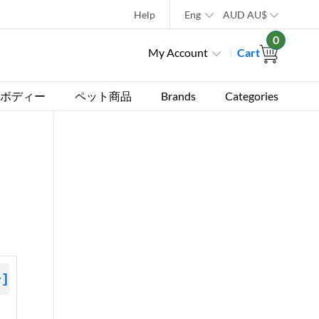
Help
Eng
AUD
AU$
0
My Account
Cart
ボディー
ペット商品
Brands
Categories
+]