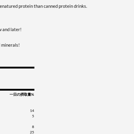
販売価格: AU$70.57
denatured protein than canned protein drinks.
ディスカウント％ 33%
Strawberry 12 pack
カートに入れる »
w and later!
販売価格: AU$70.57
ディスカウント％ 33%
d minerals!
Vanilla 12 pack
カートに入れる »
販売価格: AU$70.57
ディスカウント％ 33%
一日の摂取量%
14
5
8
25