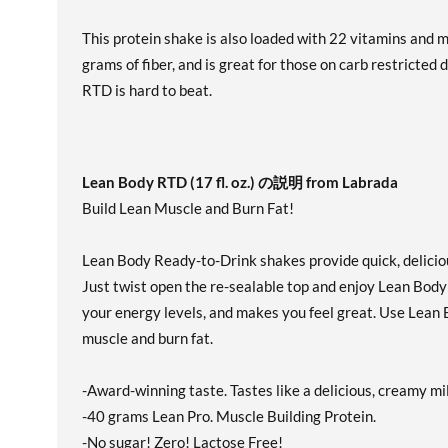
This protein shake is also loaded with 22 vitamins and mi
grams of fiber, and is great for those on carb restricted
RTD is hard to beat.
Lean Body RTD (17 fl. oz.) の説明 from Labrada
Build Lean Muscle and Burn Fat!
Lean Body Ready-to-Drink shakes provide quick, delicious
Just twist open the re-sealable top and enjoy Lean Body
your energy levels, and makes you feel great. Use Lean 
muscle and burn fat.
-Award-winning taste. Tastes like a delicious, creamy m
-40 grams Lean Pro. Muscle Building Protein.
-No sugar! Zero! Lactose Free!