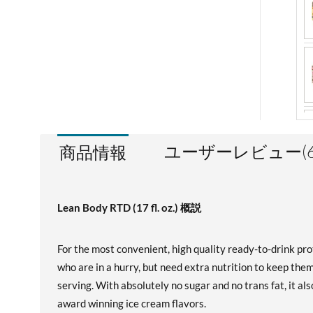
ユーザーレビュー(6
商品情報
Lean Body RTD (17 fl. oz.) 概説
For the most convenient, high quality ready-to-drink pr
who are in a hurry, but need extra nutrition to keep the
serving. With absolutely no sugar and no trans fat, it al
award winning ice cream flavors.