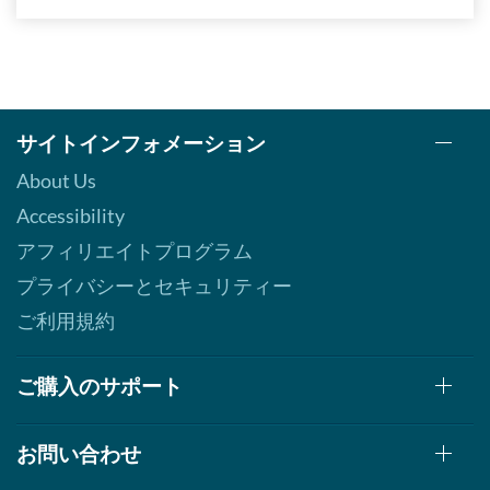
ディスカウント％ 7%
カートに入れる »
Real Peppermint - Pouch 2
oz
サイトインフォメーション
販売価格: AU$10.41
ディスカウント％ 7%
About Us
Accessibility
カートに入れる »
アフィリエイトプログラム
Real Spearmint - Pouch 2
oz
プライバシーとセキュリティー
販売価格: AU$10.41
ご利用規約
ディスカウント％ 7%
カートに入れる »
ご購入のサポート
Real Tangerine - Pouch 2
oz
販売価格: AU$10.41
お問い合わせ
ディスカウント％ 7%