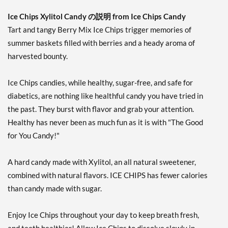
販売価格: AU$10.41
ディスカウント％ 7%
Ice Chips Xylitol Candy の説明 from Ice Chips Candy
Tart and tangy Berry Mix Ice Chips trigger memories of
カートに入れる »
summer baskets filled with berries and a heady aroma of
Cinnamon - Pouch 2 oz
harvested bounty.
販売価格: AU$10.41
ディスカウント％ 7%
Ice Chips candies, while healthy, sugar-free, and safe for
カートに入れる »
diabetics, are nothing like healthful candy you have tried in
the past. They burst with flavor and grab your attention.
Classic Licorice - Pouch 2
oz
Healthy has never been as much fun as it is with "The Good
販売価格: AU$10.41
for You Candy!"
ディスカウント％ 7%
A hard candy made with Xylitol, an all natural sweetener,
カートに入れる »
combined with natural flavors. ICE CHIPS has fewer calories
Clove Plus 1.76 oz
than candy made with sugar.
販売価格: AU$10.41
ディスカウント％ %
Enjoy Ice Chips throughout your day to keep breath fresh,
カートに入れる »