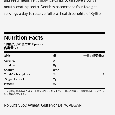
and teeth healthier! Allow Ice Chips to dissolve slowly in
Clove Plus - Pouch 2 oz
mouth, coating teeth. Dentists recommend four to eight
販売価格: AU$10.41
servings a day to receive full oral health benefits of Xylitol.
ディスカウント％ 7%
カートに入れる »
Nutrition Facts
Coffee - Pouch 2 oz
販売価格: AU$10.41
1回あたりの使用量: 2 pieces
内容量: 25
ディスカウント％ 7%
成分
量
一日の摂取量%
カートに入れる »
Calories
5
Total Fat
0g
0
Egg Nog - Pouch 2 oz
Sodium
0mg
0
Total Carbohydrate
2g
1
販売価格: AU$10.41
-Sugar Alcohol
2g
ディスカウント％ 7%
Protein
0g
カートに入れる »
一日の摂取量は2000カロリーを目安になっております。 個人のカロリー摂取量によってこちら
の目安は変わります。
Juicy Berry Mix - Pouch 2
oz
No Sugar, Soy, Wheat, Gluten or Dairy. VEGAN.
販売価格: AU$10.41