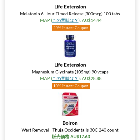
Life Extension
Pumpkin Spice - Pouch 2
oz
Melatonin 6 Hour Timed Release (300mcg) 100 tabs
MAP (
この意味は？
): AU$14.44
販売価格: AU$10.41
29% Instant Coupon
ディスカウント％ 7%
カートに入れる »
Real Ginger - Pouch 2 oz
販売価格: AU$10.41
Life Extension
ディスカウント％ 7%
Magnesium Glycinate (105mg) 90 vcaps
カートに入れる »
MAP (
この意味は？
): AU$28.88
10% Instant Coupon
Real Lemon - Pouch 2 oz
販売価格: AU$10.41
ディスカウント％ 7%
カートに入れる »
Boiron
Real Orange Cream -
Wart Removal - Thuja Occidentalis 30C 240 count
Pouch 2 oz
販売価格 AU$17.63
販売価格: AU$10.41