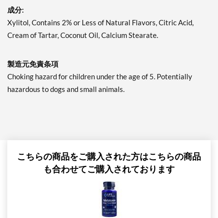
ディスカウント％ 7%
成分:
カートに入れる »
Xylitol, Contains 2% or Less of Natural Flavors, Citric Acid,
Cream of Tartar, Coconut Oil, Calcium Stearate.
Juicy Cranberry - Pouch 2
oz
販売価格: AU$10.41
製造元免責条項
ディスカウント％ 7%
Choking hazard for children under the age of 5. Potentially
カートに入れる »
hazardous to dogs and small animals.
Lime & Salt Margarita -
Pouch 2 oz
販売価格: AU$10.41
ディスカウント％ 7%
カートに入れる »
こちらの商品をご購入された方はこちらの商品
も合わせてご購入されております
Pina Colada 1.76 oz
販売価格: AU$10.41
ディスカウント％ %
カートに入れる »