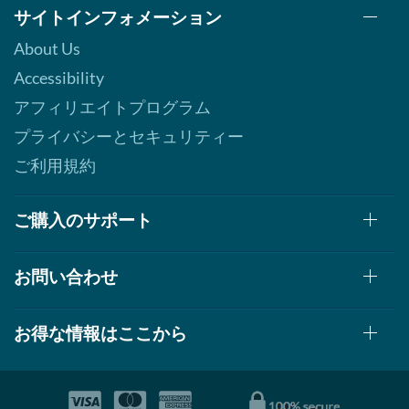
bars
サイトインフォメーション
販売価格: AU$26.68
About Us
SALE!
ディスカウント％ 71%
Accessibility
カートに入れる »
アフィリエイトプログラム
プライバシーとセキュリティー
Hershey's Double
Chocolate 12 bars
ご利用規約
販売価格: AU$33.35
SALE!
ディスカウント％ 63%
ご購入のサポート
カートに入れる »
お問い合わせ
Lemon Cake 12 bars
販売価格: AU$33.35
SALE!
お得な情報はここから
ディスカウント％ 63%
カートに入れる »
Maple Glazed Doughnut