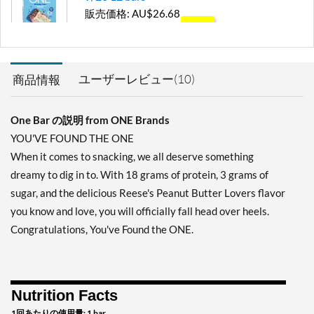
販売価格: AU$26.68
SALE!
ディスカウント％ 71%
カートに入れる »
ユーザーレビュー(10)
商品情報
Blueberry Cobbler 12 bars
販売価格: AU$33.35
One Bar の説明 from ONE Brands
SALE!
YOU'VE FOUND THE ONE
ディスカウント％ 63%
When it comes to snacking, we all deserve something
カートに入れる »
dreamy to dig in to. With 18 grams of protein, 3 grams of
Chocolate Almond Bliss 12
sugar, and the delicious Reese's Peanut Butter Lovers flavor
bars
you know and love, you will officially fall head over heels.
販売価格: AU$40.09
Congratulations, You've Found the ONE.
SALE!
ディスカウント％ 56%
カートに入れる »
Nutrition Facts
Chocolate Chip Cookie
Dough 12 bars
1回あたりの使用量: 1 bar