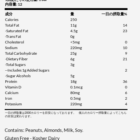
内容量: 12
販売価格: AU$33.35
SALE!
成分
量
一日の摂取量%
Calories
250
ディスカウント％ 63%
Total Fat
11g
14
-Saturated Fat
4.5g
23
カートに入れる »
-Trans Fat
0g
Cholesterol
<5mg
0
Cinnamon Roll 12 bars
Sodium
220mg
10
販売価格: AU$41.70
Total Carbohydrate
25g
9
ディスカウント％ 54%
-Dietary Fiber
6g
21
-Total Sugars
3g
カートに入れる »
--Includes 1g Added Sugars
2
-Sugar Alcohols
5g
Cinnamon Roll USE BY
Protein
18g
36
9/26 12 bars
Vitamin D
0.1mcg
0
Calcium
80mg
6
販売価格: AU$26.68
Iron
0.5mg
2
SALE!
Potassium
220mg
4
ディスカウント％ 71%
一日の摂取量は2000カロリーを目安になっております。 個人のカロリー摂取量によってこちら
の目安は変わります。
カートに入れる »
Fruity Cereal 12 bars
Contains: Peanuts, Almonds, Milk, Soy.
販売価格: AU$33.35
Gluten Free - Kosher Dairy