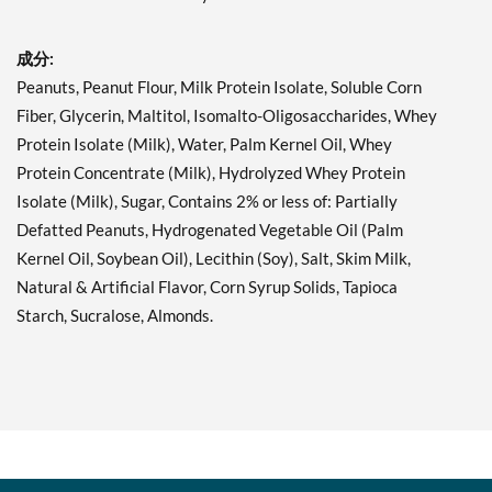
SALE!
ディスカウント％ 63%
成分:
カートに入れる »
Peanuts, Peanut Flour, Milk Protein Isolate, Soluble Corn
Fiber, Glycerin, Maltitol, Isomalto-Oligosaccharides, Whey
Fruity Cereal USE BY
11/1/26 12 bars
Protein Isolate (Milk), Water, Palm Kernel Oil, Whey
販売価格: AU$26.68
Protein Concentrate (Milk), Hydrolyzed Whey Protein
SALE!
Isolate (Milk), Sugar, Contains 2% or less of: Partially
ディスカウント％ 71%
Defatted Peanuts, Hydrogenated Vegetable Oil (Palm
カートに入れる »
Kernel Oil, Soybean Oil), Lecithin (Soy), Salt, Skim Milk,
Natural & Artificial Flavor, Corn Syrup Solids, Tapioca
Hershey's Cookies 'n'
Creme 12 bars
Starch, Sucralose, Almonds.
販売価格: AU$33.35
SALE!
ディスカウント％ 63%
カートに入れる »
Hershey's Cookies 'n'
Creme USE BY 11/1/26 12