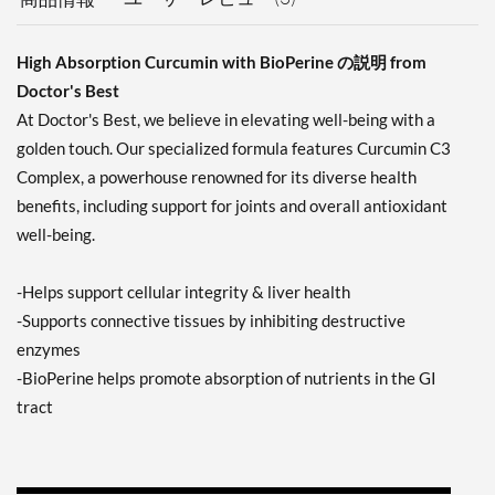
Body First Turmeric
(500mg) 120 vcaps
High Absorption Curcumin with BioPerine の説明 from
販売価格: AU$20.84
ディスカウント％ 52%
Doctor's Best
Out of stock
At Doctor's Best, we believe in elevating well-being with a
Expected 8/13/2026
golden touch. Our specialized formula features Curcumin C3
Email me when available
Complex, a powerhouse renowned for its diverse health
benefits, including support for joints and overall antioxidant
well-being.
-Helps support cellular integrity & liver health
-Supports connective tissues by inhibiting destructive
enzymes
-BioPerine helps promote absorption of nutrients in the GI
tract