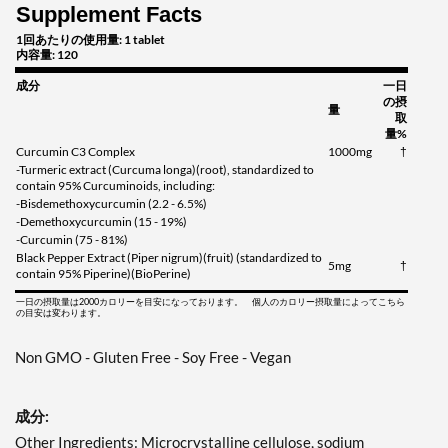
Supplement Facts
1回あたりの使用量: 1 tablet
内容量: 120
成分
一日
の摂
量
取
量%
Curcumin C3 Complex
1000mg
†
-Turmeric extract (Curcuma longa)(root), standardized to
contain 95% Curcuminoids, including:
-Bisdemethoxycurcumin (2.2 - 6.5%)
-Demethoxycurcumin (15 - 19%)
-Curcumin (75 - 81%)
Black Pepper Extract (Piper nigrum)(fruit) (standardized to
5mg
†
contain 95% Piperine)(BioPerine)
一日の摂取量は2000カロリーを目安になっております。 個人のカロリー摂取量によってこちら
の目安は変わります。
Non GMO - Gluten Free - Soy Free - Vegan
成分:
Other Ingredients: Microcrystalline cellulose, sodium