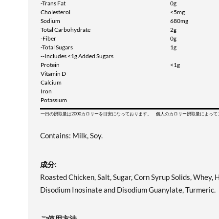
-Trans Fat
0g
Cholesterol
<5mg
Sodium
680mg
Total Carbohydrate
2g
-Fiber
0g
-Total Sugars
1g
--Includes <1g Added Sugars
Protein
<1g
Vitamin D
Calcium
Iron
Potassium
一日の摂取量は2000カロリーを目安になっております。 個人のカロリー摂取量によっ
Contains: Milk, Soy.
成分:
Roasted Chicken, Salt, Sugar, Corn Syrup Solids, Whey, H
Disodium Inosinate and Disodium Guanylate, Turmeric.
ご使用方法