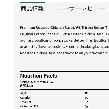
ユーザーレビュー
商品情報
Premium Roasted Chicken Base の説明 from Better Th
Original Better Than Bouillon Roasted Chicken Base is ma
ordinary bouillons or soup stocks. Better Than Bouillon b
or as little, flavor as desired. From marinades, glazes a
Roasted Chicken Base adds flavor to all your favorite di
Nutrition Facts
1回あたりの使用量: 1 tsp
内容量: 38
成分
量
Calories
10
Total Fat
0g
-Saturated Fat
0g