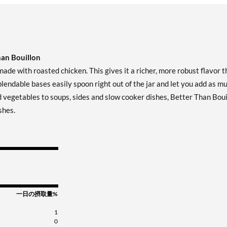
an Bouillon
de with roasted chicken. This gives it a richer, more robust flavor 
lendable bases easily spoon right out of the jar and let you add as mu
nd vegetables to soups, sides and slow cooker dishes, Better Than Boui
shes.
一日の摂取量%
1
0