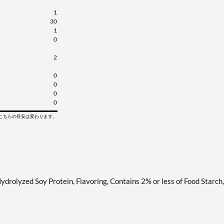
1
30
1
0
2
0
0
0
0
てこちらの目安は変わります。
ydrolyzed Soy Protein, Flavoring, Contains 2% or less of Food Starch,