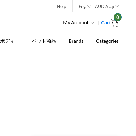
Help
Eng
AUD
AU$
0
My Account
Cart
ボディー
ペット商品
Brands
Categories