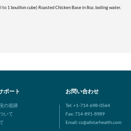
 1 bouillon cube) Roasted Chicken Base in 8oz. boiling water.
サポート
お問い合わせ
況の追跡
Tel: +1-714-698-0564
ついて
Fax: 714-891-8989
て
Email: cs@allstarhealth.com