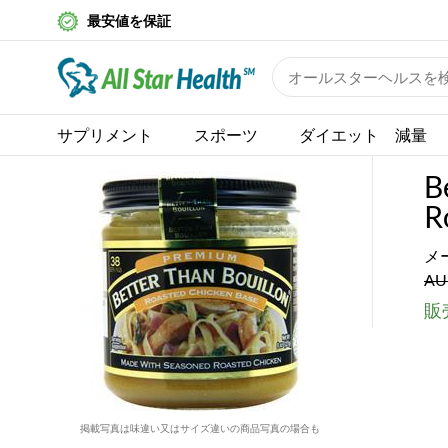
最安値を保証
サプリメント
スポーツ
ダイエット 減量
B
R
メ
AU
販売
掲載写真は味違い又はサイズ違いの商品写真の場合も