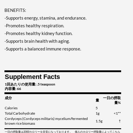
BENEFITS:
-Supports energy, stamina, and endurance.
-Promotes healthy respiration.
-Promotes healthy kidney function.
-Supports brain health with aging.
-Supports a balanced immune response.
Supplement Facts
1回あたりの使用量: .5 teaspoon
内容量: 66
成分
一日の摂取
量
量%
Calories
5
Total Carbohydrate
1g
<1**
Cordyceps (Cordyceps militaris) mycelium/fermented
1.5g
†
brown rice biomass
一日の摂取量は2000カロリーを目安になっております。 個人のカロリー摂取量によってこちら