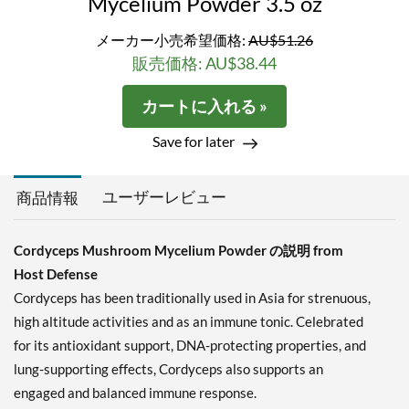
Mycelium Powder 3.5 oz
メーカー小売希望価格:
AU$51.26
販売価格: AU$38.44
カートに入れる »
Save for later
ユーザーレビュー
商品情報
Cordyceps Mushroom Mycelium Powder の説明 from
Host Defense
Cordyceps has been traditionally used in Asia for strenuous,
high altitude activities and as an immune tonic. Celebrated
for its antioxidant support, DNA-protecting properties, and
lung-supporting effects, Cordyceps also supports an
engaged and balanced immune response.