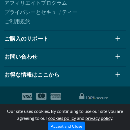
アフィリエイトプログラム
プライバシーとセキュリティー
ご利用規約
ご購入のサポート
お問い合わせ
お得な情報はここから
© 1999-2026, AllStarHealth.com | All Rights Reserved
Our site uses cookies. By continuing to use our site you are
*特定商品についての効果効能は米国食品医療局により評価されて
agreeing to our
cookies policy
and
privacy policy
.
おらず病気の診断、治療、治癒又は予防する事を承認されていま
せん。
Accept and Close