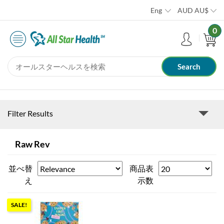
Eng
AUD
AU$
0
Filter Results
Raw Rev
並べ替
商品表
え
示数
SALE!