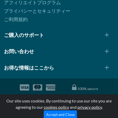
アフィリエイトプログラム
プライバシーとセキュリティー
ご利用規約
ご購入のサポート
お問い合わせ
お得な情報はここから
© 1999-2026, AllStarHealth.com | All Rights Reserved
Our site uses cookies. By continuing to use our site you are
*特定商品についての効果効能は米国食品医療局により評価されて
agreeing to our
cookies policy
and
privacy policy
.
おらず病気の診断、治療、治癒又は予防する事を承認されていま
せん。
Accept and Close