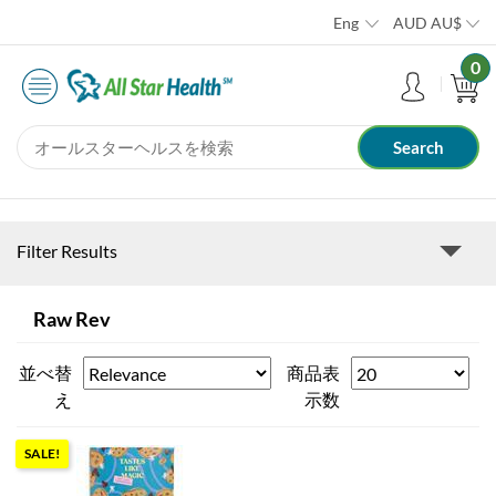
Eng
AUD
AU$
0
Filter Results
Raw Rev
並べ替
商品表
え
示数
SALE!