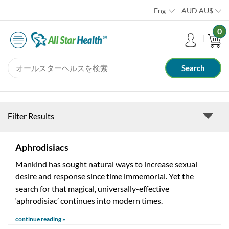
Eng
AUD
AU$
0
Filter Results
Aphrodisiacs
Mankind has sought natural ways to increase sexual
desire and response since time immemorial. Yet the
search for that magical, universally-effective
‘aphrodisiac’ continues into modern times.
continue reading »