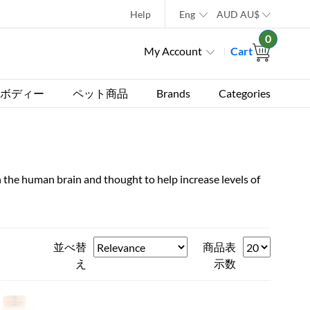
Help
Eng
AUD
AU$
0
My Account
Cart
ボディー
ペット商品
Brands
Categories
in the human brain and thought to help increase levels of
並べ替
商品表
え
示数