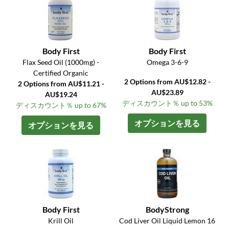
Body First
Body First
Flax Seed Oil (1000mg) -
Omega 3-6-9
Certified Organic
2 Options from AU$12.82 -
2 Options from AU$11.21 -
AU$23.89
AU$19.24
ディスカウント％ up to 53%
ディスカウント％ up to 67%
オプションを見る
オプションを見る
Body First
BodyStrong
Krill Oil
Cod Liver Oil Liquid Lemon 16