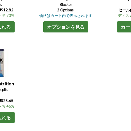
ps
Blocker
12.82
2 Options
セール価
％ 70%
価格はカート内で表示されます
ディスカ
入れる
オプションを見る
カー
trition
cplts
25.65
％ 46%
入れる