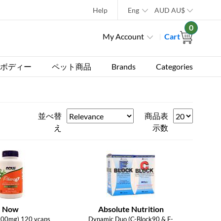
Help
Eng
AUD
AU$
0
My Account
Cart
ボディー
ペット商品
Brands
Categories
並べ替
商品表
え
示数
Now
Absolute Nutrition
500mg) 120 vcaps
Dynamic Duo (C-Block90 & F-